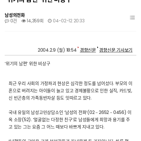
남성의전화
0건
14,359회
04-02-12 20:33
2004.2.9 (월) 18:54
경향신문
경향신문 기사보기
‘위기의 남편’ 위한 비상구
최근 우리 사회의 가정파괴 현상은 심각한 정도를 넘어섰다. 부모의 이
혼으로 버려지는 아이들이 늘고 있고 경제불황으로 인한 실직, 카드빚,
신 빈곤층의 가족동반자살 등도 잇따르고 있다.
국내 유일의 남성고민상담소인 ‘남성의 전화’(02－2652－0456) 이
옥 소장(52). ‘얼굴없는 다정한 친구’로 남성들에게 희망과 용기를 주
고 있는 그는 요즘 그 어느 때보다 바쁘게 지내고 있다.