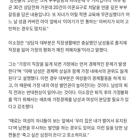
“남편들의 고민은 크게 부부갈등과 자녀문제 두 가지입니다. 하루 평
균 30건 상담전화 가운데 20건이 이혼요구로 치달을 만큼 깊은 부부
갈등을 담은 내용입니다. 또 자녀가 어릴 적엔 교육에 무관심했다가 어
느 날 성큼 커버린 아이 앞에서 ‘이야기가 안 통하는’ 아버지가 되어 고
민하는 경우도 많지요.”
이소장은 “상담자 대부분은 직장생활에만 충실했던 남성들로 졸지에
직장을 잃어 가정의 평화가 깨진 피해자들”이라고 말했다.
그는 “가장이 직장을 잃게 되면 가정에는 먼저 경제적인 문제가 발생
한다”며 “이때 남성은 경제력 상실과 함께 가정 내에서의 권위도 잃게
된다”고 설명했다. 이런 경우 대부분은 여성들이 경제활동을 하게 되
고, 이 때문에 가정 내의 여성 발언권이 높아진다는 것이다. 남성의 퇴
직 전과는 반대현상이 일어나는 것이다. 이소장은 퇴직 후의 가정불화
를 막기 위해서는 애초에 가정경제를 남성과 여성이 분담할 필요가 있
다고 강조했다.
“때로는 여성이 자녀들이 보는 앞에서 ‘우리 집은 내가 벌어서 유지된
다’며 남편을 무시하는 발언을 하는 경우도 있어요. 이런 일을 당한 남
편들은 ‘죽고 싶은 심정이 든다’고 호소하지요.”