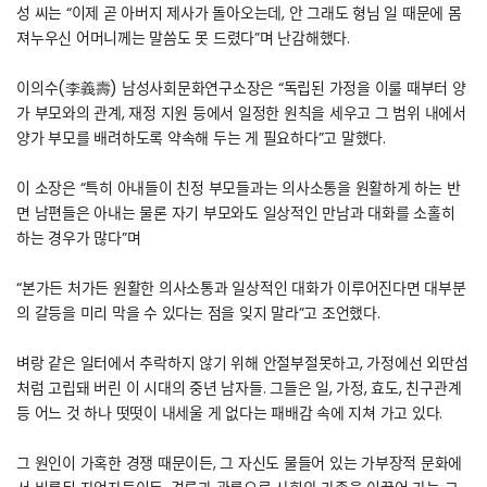
성 씨는 “이제 곧 아버지 제사가 돌아오는데, 안 그래도 형님 일 때문에 몸
져누우신 어머니께는 말씀도 못 드렸다”며 난감해했다.
이의수(李義壽) 남성사회문화연구소장은 “독립된 가정을 이룰 때부터 양
가 부모와의 관계, 재정 지원 등에서 일정한 원칙을 세우고 그 범위 내에서
양가 부모를 배려하도록 약속해 두는 게 필요하다”고 말했다.
이 소장은 “특히 아내들이 친정 부모들과는 의사소통을 원활하게 하는 반
면 남편들은 아내는 물론 자기 부모와도 일상적인 만남과 대화를 소홀히
하는 경우가 많다”며
“본가든 처가든 원활한 의사소통과 일상적인 대화가 이루어진다면 대부분
의 갈등을 미리 막을 수 있다는 점을 잊지 말라”고 조언했다.
벼랑 같은 일터에서 추락하지 않기 위해 안절부절못하고, 가정에선 외딴섬
처럼 고립돼 버린 이 시대의 중년 남자들. 그들은 일, 가정, 효도, 친구관계
등 어느 것 하나 떳떳이 내세울 게 없다는 패배감 속에 지쳐 가고 있다.
그 원인이 가혹한 경쟁 때문이든, 그 자신도 물들어 있는 가부장적 문화에