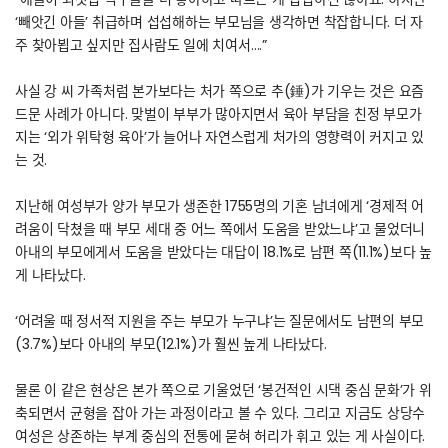
‘빼앗긴 아들’ 취급하며 섭섭해하는 부모님을 생각하면 착잡합니다. 더 자
주 찾아뵙고 싶지만 집사람도 일에 치여서….”
사실 강 씨 가족처럼 본가보다는 처가 쪽으로 추(錘)가 기우는 것은 요즘
드문 사례가 아니다. 맞벌이 부부가 많아지면서 육아 부담을 친정 부모가
지는 ‘외가 위탁형 육아’가 늘어나 자연스럽게 처가의 영향력이 커지고 있
는 것.
지난해 여성부가 양가 부모가 생존한 1755명의 기혼 남녀에게 ‘경제적 어
려움이 닥쳤을 때 부모 세대 중 어느 쪽에서 도움을 받았느냐’고 물었더니
아내의 부모에게서 도움을 받았다는 대답이 18.1%로 남편 쪽(11.1%)보다 높
게 나타났다.
‘어려울 때 정서적 지원을 주는 부모가 누구냐’는 질문에서도 남편의 부모
(3.7%)보다 아내의 부모(12.1%)가 훨씬 높게 나타났다.
물론 이 같은 현상은 본가 쪽으로 기울었던 ‘봉건적인 시댁 중심 문화’가 위
축되면서 균형을 잡아 가는 과정이라고 볼 수 있다. 그리고 지금도 상당수
여성은 상존하는 부계 중심의 전통에 묻혀 허리가 휘고 있는 게 사실이다.