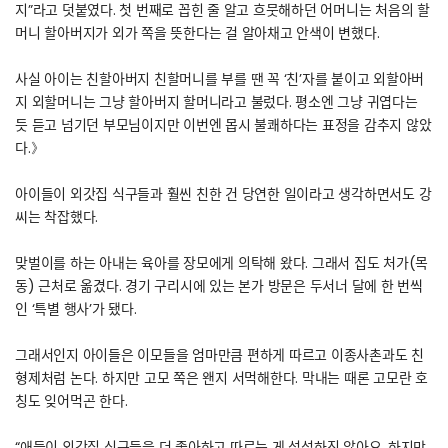
지”라고 덧붙였다. 첫 번째로 꼽힌 줄 알고 흐뭇해하던 어머니는 처음의 할
머니 할아버지가 외가 쪽을 뜻한다는 걸 알아채고 안색이 변했다.
사실 아이는 친할아버지 친할머니를 부를 땐 꼭 ‘친’자를 붙이고 외할아버
지 외할머니는 그냥 할아버지 할머니라고 불렀다. 평소엔 그냥 귀엽다는
듯 듣고 넘기던 부모님이지만 이번엔 몹시 불쾌하다는 표정을 감추지 않았
다.》
아이들이 외갓집 식구들과 훨씬 친한 건 당연한 일이라고 생각하면서도 강
씨는 착잡했다.
맞벌이를 하는 아내는 육아를 장모에게 의탁해 왔다. 그래서 집도 처가(목
동) 근처로 옮겼다. 경기 구리시에 있는 본가 방문은 두서너 달에 한 번씩
인 ‘특별 행사’가 됐다.
그래서인지 아이들은 이모들을 엄마만큼 편하게 따르고 이종사촌과도 친
형제처럼 논다. 하지만 고모 쪽은 왠지 서먹해한다. 막내는 때론 고모란 호
칭도 잊어먹곤 한다.
“애들이 외갓집 식구들을 더 좋아하고 따르는 게 섭섭하진 않아요. 하지만