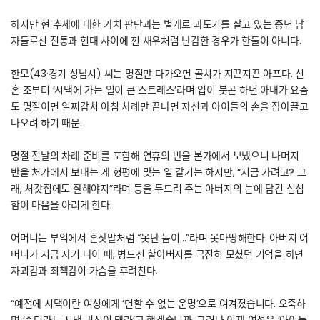
하지만 현 추세에 대한 가치 판단과는 별개로 과도기를 살고 있는 중년 남
자들로선 전통과 현대 사이에 낀 새우처럼 난감한 경우가 한둘이 아니다.
한모(43·경기 성남시) 씨는 명절만 다가오면 골치가 지끈지끈 아프다. 신
혼 초부터 ‘시댁에 가는 일이 큰 스트레스’라며 입이 붓곤 하던 아내가 요즘
도 명절이면 일찌감치 아침 차례만 끝나면 자신과 아이들의 손을 잡아끌고
나오려 하기 때문.
명절 전날의 차례 준비를 포함해 연휴의 반을 본가에서 보냈으니 나머지
반을 처가에서 보내는 게 형평에 맞는 일 같기는 하지만, “지금 가려고? 그
래, 처갓집에도 잘해야지”라며 등을 두드려 주는 아버지의 눈에 담긴 섭섭
함이 마음을 아리게 한다.
어머니는 부엌에서 혼잣말처럼 “못난 놈이…”라며 못마땅해한다. 아버지 어
머니가 지금 자기 나이 때, 병드신 할아버지를 극진히 모셨던 기억을 하면
자괴감과 죄책감이 가슴을 후려친다.
“예전에 시댁이란 여성에게 ‘면할 수 없는 운명’으로 여겨졌습니다. 오죽하