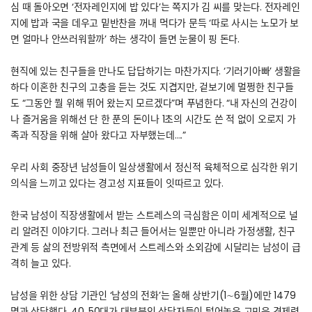
심 때 돌아오면 ‘전자레인지에 밥 있다’는 쪽지가 김 씨를 맞는다. 전자레인
지에 밥과 국을 데우고 밑반찬을 꺼내 먹다가 문득 ‘따로 사시는 노모가 보
면 얼마나 안쓰러워할까’ 하는 생각이 들면 눈물이 핑 돈다.
현직에 있는 친구들을 만나도 답답하기는 마찬가지다. ‘기러기아빠’ 생활을
하다 이혼한 친구의 고충을 듣는 것도 지겹지만, 겉보기에 멀쩡한 친구들
도 “그동안 뭘 위해 뛰어 왔는지 모르겠다”며 푸념한다. “내 자신의 건강이
나 즐거움을 위해선 단 한 푼의 돈이나 1초의 시간도 쓴 적 없이 오로지 가
족과 직장을 위해 살아 왔다고 자부했는데….”
우리 사회 중장년 남성들이 일상생활에서 정신적 육체적으로 심각한 위기
의식을 느끼고 있다는 경고성 지표들이 잇따르고 있다.
한국 남성이 직장생활에서 받는 스트레스의 극심함은 이미 세계적으로 널
리 알려진 이야기다. 그러나 최근 들어서는 일뿐만 아니라 가정생활, 친구
관계 등 삶의 전방위적 측면에서 스트레스와 소외감에 시달리는 남성이 급
격히 늘고 있다.
남성을 위한 상담 기관인 ‘남성의 전화’는 올해 상반기(1∼6월)에만 1479
명과 상담했다. 40, 50대가 대부분인 상담자들이 털어놓은 고민은 경제력