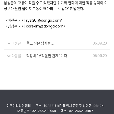
남성들의 고통이 작을 수도 있겠지만 위기와 변화에 대한 적응 능력이 여
성보다 훨씬 떨어져 고통이 배가되는 것 같다”고 말했다.
<이진구 기자
sys1201@donga.com
>
<김상훈 기자
corekim@donga.com
>
이전글
울고 싶은 남자들.....
05.09.20
다음글
직장내 `부적절한 관계` 는다
05.09.20
이혼심리상담센터
주소 : (02831) 서울특별시 중랑구 상봉동 108-24
대표번호 : 02-2652-0458
팩스 : 02-2652-0457