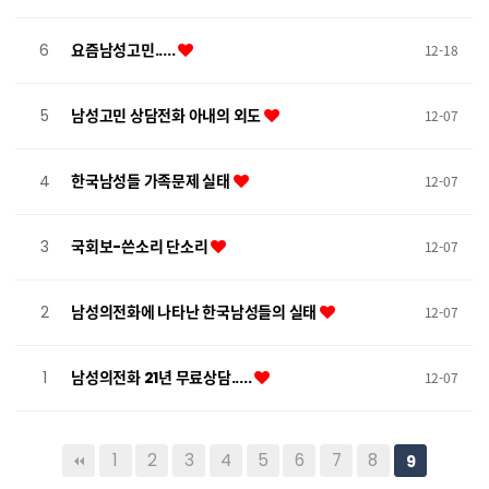
6
요즘남성고민.....
12-18
5
남성고민 상담전화 아내의 외도
12-07
4
한국남성들 가족문제 실태
12-07
3
국회보-쓴소리 단소리
12-07
2
남성의전화에 나타난 한국남성들의 실태
12-07
1
남성의전화 21년 무료상담.....
12-07
1
2
3
4
5
6
7
8
9