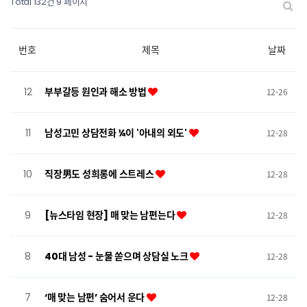
Total 132건
9 페이지
번호
제목
날짜
12
부부갈등 원인과 해소 방법
12-26
11
남성고민 상담전화 ¼이 '아내의 외도'
12-28
10
직장男도 성희롱에 스트레스
12-28
9
[뉴스타임 현장] 매 맞는 남편는다
12-28
8
40대 남성 - 눈물 쏟으며 상담실 노크
12-28
7
‘매 맞는 남편’ 숨어서 운다
12-28